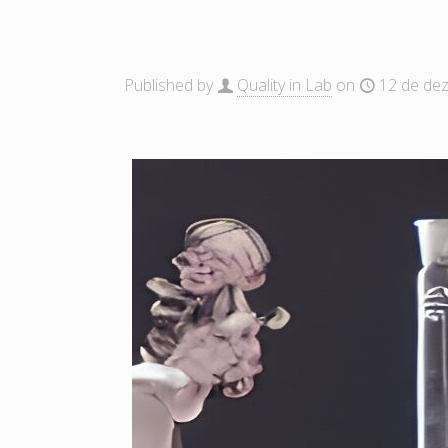
Published by
Quality in Lab
on
12 de de