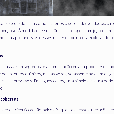
ações se desdobram como mistérios a serem desvendados, a in
erigoso. À medida que substâncias interagem, um jogo de mis
mos nas profundezas desses mistérios químicos, explorando o
as
as sussurram segredos, e a combinação errada pode desenca
e de produtos químicos, muitas vezes, se assemelha a um enigm
ias imprevisíveis. Em alguns casos, uma simples mistura pod
o.
scobertas
istérios científicos, são palcos frequentes dessas interações